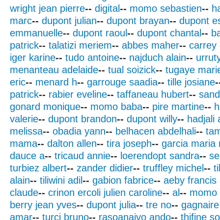
wright jean pierre
--
digital
--
momo sebastien
--
h
marc
--
dupont julian
--
dupont brayan
--
dupont es
emmanuelle
--
dupont raoul
--
dupont chantal
--
b
patrick
--
talatizi meriem
--
abbes maher
--
carrey
iger karine
--
tudo antoine
--
najduch alain
--
urrut
menanteau adelaide
--
tual soizick
--
tugaye marie
eric
--
menard h
--
garrouge saadia
--
tille josiane
-
patrick
--
rabier eveline
--
taffaneau hubert
--
sand
gonard monique
--
momo baba
--
pire martine
--
h
valerie
--
dupont brandon
--
dupont willy
--
hadjali 
melissa
--
obadia yann
--
belhacen abdelhali
--
ta
mama
--
dalton allen
--
tira joseph
--
garcia maria
dauce a
--
tricaud annie
--
loerendopt sandra
--
se
turbiez albert
--
zander didier
--
truffley michel
--
t
alain
--
tiliwini adil
--
gabion fabrice
--
aeby francis
claude
--
crinon ercoli julien caroline
--
al
--
momo 
berry jean yves
--
dupont julia
--
tre no
--
gagnaire
amar
--
turci bruno
--
rasoanaivo ando
--
thifine s