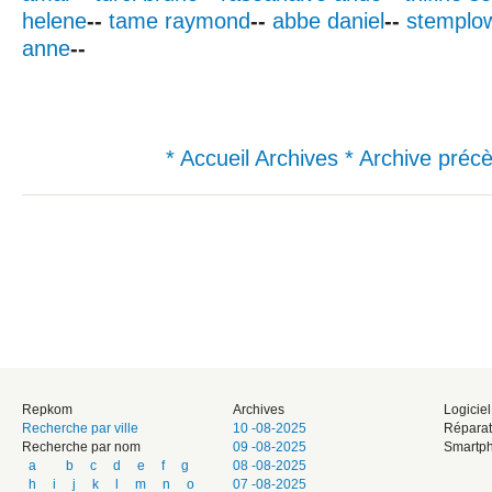
helene
--
tame raymond
--
abbe daniel
--
stemplow
anne
--
* Accueil Archives
* Archive préc
Repkom
Archives
Logicie
Recherche par ville
10 -08-2025
Réparat
Recherche par nom
09 -08-2025
Smartph
a
b
c
d
e
f
g
08 -08-2025
h
i
j
k
l
m
n
o
07 -08-2025