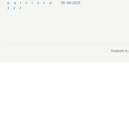
p
q
r
s
t
u
v
w
06 -08-2025
x
y
z
Repkom is