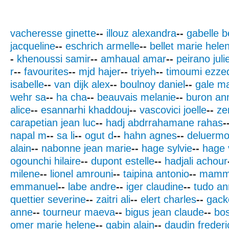
vacheresse ginette
--
illouz alexandra
--
gabelle b
jacqueline
--
eschrich armelle
--
bellet marie hele
-
khenoussi samir
--
amhaual amar
--
peirano juli
r
--
favourites
--
mjd hajer
--
triyeh
--
timoumi ezze
isabelle
--
van dijk alex
--
boulnoy daniel
--
gale m
wehr sa
--
ha cha
--
beauvais melanie
--
buron an
alice
--
esannarhi khaddouj
--
vascovici joelle
--
ze
carapetian jean luc
--
hadj abdrrahamane rahas
-
napal m
--
sa li
--
ogut d
--
hahn agnes
--
deluermo
alain
--
nabonne jean marie
--
hage sylvie
--
hage 
ogounchi hilaire
--
dupont estelle
--
hadjali achour
milene
--
lionel amrouni
--
taipina antonio
--
mamme
emmanuel
--
labe andre
--
iger claudine
--
tudo a
quettier severine
--
zaitri ali
--
elert charles
--
gack
anne
--
tourneur maeva
--
bigus jean claude
--
bos
omer marie helene
--
gabin alain
--
daudin frederi