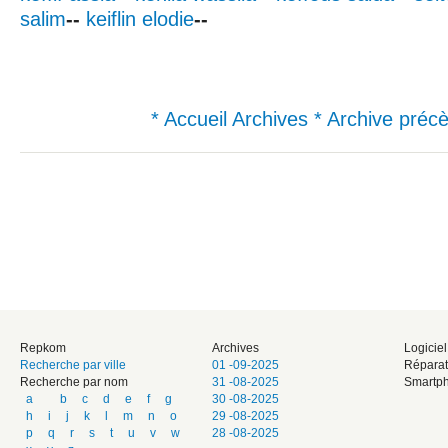
salim
--
keiflin elodie
--
* Accueil Archives
* Archive préc
Repkom
Archives
Logicie
Recherche par ville
01 -09-2025
Réparat
Recherche par nom
31 -08-2025
Smartph
a
b
c
d
e
f
g
30 -08-2025
h
i
j
k
l
m
n
o
29 -08-2025
p
q
r
s
t
u
v
w
28 -08-2025