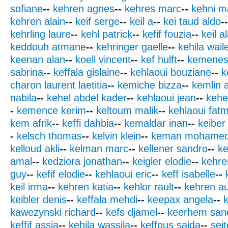
sofiane
--
kehren agnes
--
kehres marc
--
kehni m
kehren alain
--
keif serge
--
keil a
--
kei taud aldo
--
kehrling laure
--
kehl patrick
--
kefif fouzia
--
keil a
keddouh atmane
--
kehringer gaelle
--
kehila wail
keenan alan
--
koell vincent
--
kef hulft
--
kemenes 
sabrina
--
keffala gislaine
--
kehlaoui bouziane
--
k
charon laurent laetitia
--
kemiche bizza
--
kemlin a
nabila
--
kehel abdel kader
--
kehlaoui jean
--
kehe
-
kemence kerim
--
keltoum malik
--
kehlaoui fat
kem afrik
--
keffi dahbia
--
kemaldar inan
--
keiber
-
kelsch thomas
--
kelvin klein
--
keman mohame
kelloud akli
--
kelman marc
--
kellener sandro
--
ke
amal
--
kedziora jonathan
--
keigler elodie
--
kehre
guy
--
kefif elodie
--
kehlaoui eric
--
keff isabelle
--
keil irma
--
kehren katia
--
kehlor rault
--
kehren a
keibler denis
--
keffala mehdi
--
keepax angela
--
k
kawezynski richard
--
kefs djamel
--
keerhem san
keffif assia
--
kehila wassila
--
keffous saida
--
seit