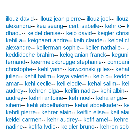
illouz david
--
illouz jean pierre
--
illouz joel
--
illou
alexandra
--
kea seang
--
cert isabelle
--
kehr c
--
dhaou
--
keidel denise
--
keib david
--
keigler chris
kehil a
--
keignaert andre
--
keib claude
--
keidel c
alexandre
--
kellerman sophie
--
keller nathalie
--
u
keddideche brahim
--
keloglanian franck
--
keguni
fernand
--
keermelckbrugge stephanie
--
compani
christophe
--
kehl yann
--
kawczinski gilles
--
kehat
julien
--
kehil halim
--
kaya valerie
--
keib c
--
kedd
amar
--
kehl cecile
--
keil elodie
--
kehal salim
--
keh
audrey
--
kehren olga
--
keiflin nadia
--
kehi albin
--
audrey
--
kehrli antoine
--
keh noel
--
keha ange
--
sihem
--
kehli abdelhakim
--
kehal abdelkader
--
k
kehrli pierre
--
kehrer alain
--
keiflin elise
--
keil ala
keidel carmen
--
kehr audrey
--
kefif amel
--
kehre
nadine
--
kefifa lydie
--
keigler bruno
--
kehren seb