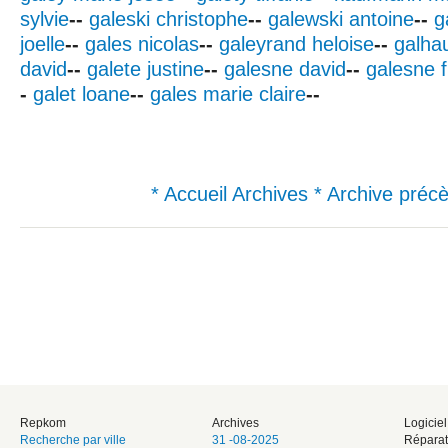
sylvie
--
galeski christophe
--
galewski antoine
--
g
joelle
--
gales nicolas
--
galeyrand heloise
--
galha
david
--
galete justine
--
galesne david
--
galesne 
-
galet loane
--
gales marie claire
--
* Accueil Archives
* Archive préc
Repkom
Archives
Logicie
Recherche par ville
31 -08-2025
Réparat