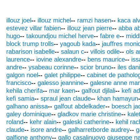
illouz joel
--
illouz michel
--
ramzi hasen
--
kaca al
estevez villar fabien
--
illouz jean pierre
--
abba a
hugo
--
takoundjou michel herve
--
fabre e
--
middl
block trump trolls
--
yagoub kada
--
jauffres moni
rabarison isabelle
--
salaun c
--
villois odile
--
ols 
laurence
--
iovine alexandre
--
bens maurice
--
iss
andre
--
ysabeau corinne
--
scior bruno
--
iles dan
galgon noel
--
galet philippe
--
cabinet de patholog
francisco
--
galesso jeannine
--
galesne anne mar
kehila cherifa
--
mar kaen
--
galfout djilali
--
kefi ad
kefi samia
--
spraul jean claude
--
khan hamayun
galhano anissa
--
galfout abdelkader
--
boesch ja
galey dominique
--
gladkov marie christine
--
kale
roland
--
kehr alain
--
galeski catherine
--
kehil rac
claude
--
isore andre
--
galharretborde audrey
--
g
galfione anthony
--
gallo casalinuovo giuseppe 