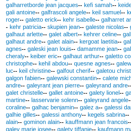
galharretborde jean jacques
--
kefi samah
--
keid
gali antoine
--
galfrascoli angele
--
keil samuel
--
k
roger
--
galetto erick
--
kehr isabelle
--
galharret a
-
kehr patricia
--
skupien jean
--
galeste nicolas
--
galhaut arlette
--
galet albert
--
kehrer celine
--
gal
galhaut andre
--
galet alain
--
kergoat laetitia
--
ga
agnes
--
galeski jean louis
--
damamme jean
--
ga
cheraly
--
keiber eric
--
galhaut arthur
--
galetto co
christophe
--
kehil abdou
--
quesne agnes
--
galew
luc
--
keil christine
--
galfout cherif
--
galetou chris
galgon fabien
--
galewski constantin
--
calete mich
andre
--
galeyrant jean pierre
--
galeyrand andre
-
galet christelle
--
gallet antoine
--
galety lionel
--
ga
martine
--
lasservarie solenn
--
galeyrand angele
-
coraline
--
galhac benjamin
--
galez a
--
galessi da
galhie gilles
--
galessi anthony
--
kegels sabrina
--
alain
--
gominon alain
--
kauffmann jean francois
-
galey marie josee
--
galety tiffanie
--
kaufmann ma