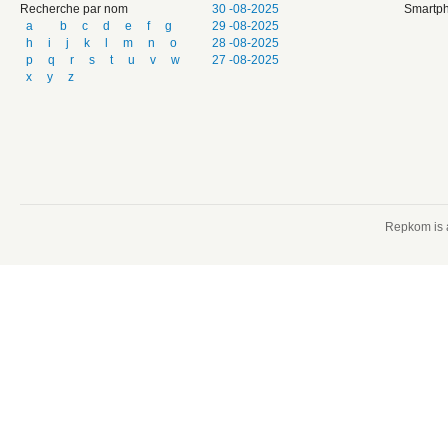
Recherche par nom
30 -08-2025
Smartph
a
b
c
d
e
f
g
29 -08-2025
h
i
j
k
l
m
n
o
28 -08-2025
p
q
r
s
t
u
v
w
27 -08-2025
x
y
z
Repkom is