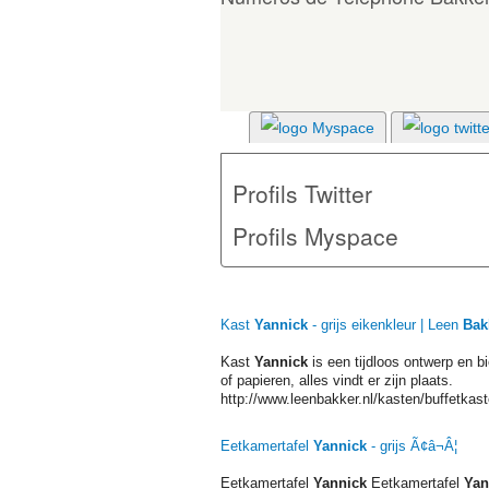
Profils Twitter
Profils Myspace
Kast
Yannick
- grijs eikenkleur | Leen
Bak
Kast
Yannick
is een tijdloos ontwerp en b
of papieren, alles vindt er zijn plaats.
http://www.leenbakker.nl/kasten/buffetkast
Eetkamertafel
Yannick
- grijs Ã¢â¬Â¦
Eetkamertafel
Yannick
Eetkamertafel
Yan