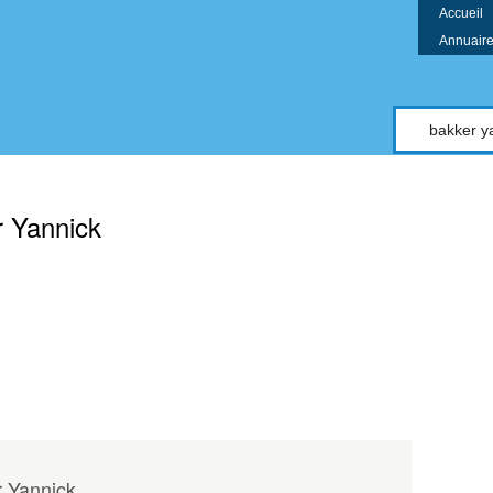
Accueil
Annuaire 
compte
 Yannick
 Yannick